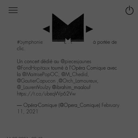
Afficher
Panneau de gestion des cookies
Labo
Connex
-
le
M-
menu
Aller
#SymphoniePourLaVie
est désormais à portée de
au
clic.
menu
Aller
Un concert dédié au
@piecesjaunes
au
@FondHopitaux
tourné à l'Opéra Comique avec
contenu
la
@MaitrisePopOC
,
@M_Chedid
,
Aller
@GautierCapucon
,
@Orch_Lamoureux
,
à
@_LaurentVoulzy
@ibrahim_maalouf
la
https://t.co/ubeqWp62Vw
recherche
— Opéra-Comique (@Opera_Comique)
February
11, 2021