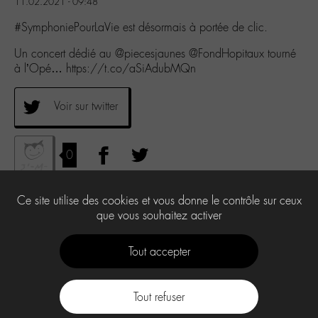
11.02.2021 - 09:48
#SymphoniePourLaVie est désormais à portée de clic.
Un concert dédié au @piecesjaunes @FondHopitaux tourné
à l’Opé… https://t.co/aSiAdubMQn
Voir sur twitter
0
Ce site utilise des cookies et vous donne le contrôle sur ceux
que vous souhaitez activer
Tout accepter
Tout refuser