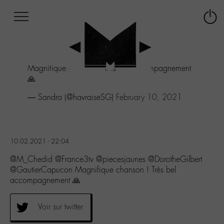
Afficher
Panneau de gestion des cookies
Labo
Connex
-
le
M-
menu
Aller
Magnifique chanson ! Très bel accompagnement
au
🙏
menu
Aller
— Sandra (@havraiseSG)
February 10, 2021
au
contenu
Aller
à
10.02.2021 - 22:04
la
recherche
@M_Chedid @France3tv @piecesjaunes @DorotheGilbert
@GautierCapucon Magnifique chanson ! Très bel
accompagnement 🙏
Voir sur twitter