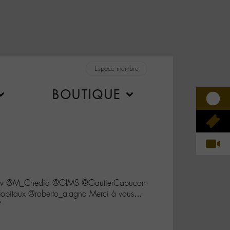
Espace membre
BOUTIQUE
3tv @M_Chedid @GIMS @GautierCapucon
pitaux @roberto_alagna Merci à vous…
Y