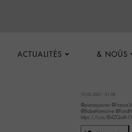
ACTUALITÉS
& NOÛS
10.02.2021 - 21:08
@piecesjaunes @France
@BabethLemoine @FondHo
https://t.co/lB4ZQs4h1