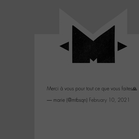
Panneau de gestion des cookies
LABO
-
Aller
Laboratoire
au
poétique
M-
menu
et
musical
Aller
autour
au
de
contenu
l'univers
Aller
de
-
à
M-
Merci à vous pour tout ce que vous faites🙏
la
recherche
— marie (@mtbsqn)
February 10, 2021