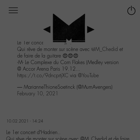
Afficher
Panneau de gestion des cookies
Labo
Connex
-
le
M-
menu
Aller
Le 1er concert d'Hadrien..
au
Qui rêve de monter sur scène avec
@M_Chedid
et
menu
de faire de la guitare 😍😍😍
Aller
-M- Le Complexe du Corn Flakes (Medley version
au
@ Accor Arena Paris 19.12...
contenu
https://t.co/9dncprtjXC
via
@YouTube
Aller
à
— MarianneThioneSoetinck (@MumAvengers)
la
February 10, 2021
recherche
10.02.2021 - 14:24
Le 1er concert d’Hadrien..
Qui rêve de monter sur scène avec @M_Chedid et de faire