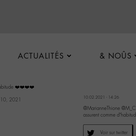
ACTUALITÉS
& NOÛS
abitude ❤️❤️❤️❤️
10.02.2021 - 14:26
y 10, 2021
@MarianneThione @M_Che
assurent comme d’habitu
Voir sur twitter