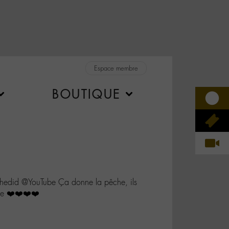
Espace membre
BOUTIQUE
did @YouTube Ça donne la pêche, ils
de ❤️❤️❤️❤️