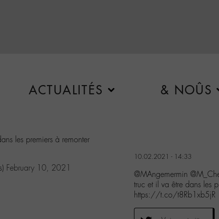
ACTUALITÉS
& NOÛS
e dans les premiers à remonter
10.02.2021 - 14:33
s)
February 10, 2021
@MAngemermin @M_Chedid 
truc et il va être dans les
https://t.co/t8Rb1xb5jR