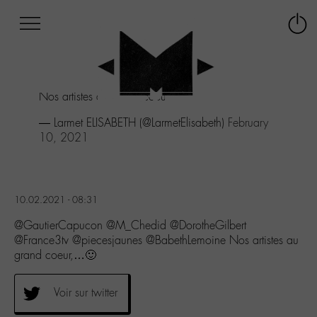
Afficher
Panneau de gestion des cookies
Labo
Connex
-
le
M-
menu
Aller
Nos artistes au grand coeur,...🙂
au
menu
— Larmet ELISABETH (@LarmetElisabeth)
February
Aller
10, 2021
au
contenu
Aller
à
10.02.2021 - 08:31
la
recherche
@GautierCapucon @M_Chedid @DorotheGilbert
@France3tv @piecesjaunes @BabethLemoine Nos artistes au
grand coeur,…🙂
Voir sur twitter