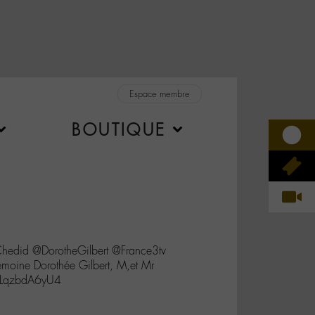
Espace membre
BOUTIQUE
did @DorotheGilbert @France3tv
moine Dorothée Gilbert, M,et Mr
/LqzbdA6yU4