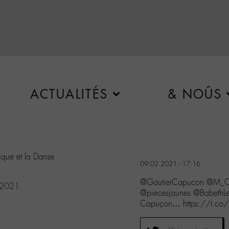
ACTUALITÉS
& NOÛS
sique et la Danse
09.02.2021 - 17:16
@GautierCapucon @M_Che
 2021
@piecesjaunes @BabethLe
Capuçon… https://t.co