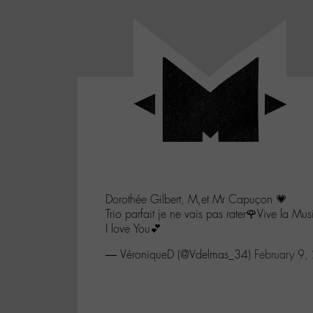
Panneau de gestion des cookies
LABO
-
Aller
Laboratoire
au
poétique
M-
menu
et
musical
Aller
autour
au
de
contenu
l'univers
Aller
de
-
à
M-
Dorothée Gilbert, M,et Mr Capuçon 💗
la
Trio parfait je ne vais pas rater🌹Vive la Mu
recherche
I love You💕
— VéroniqueD (@Vdelmas_34)
February 9,