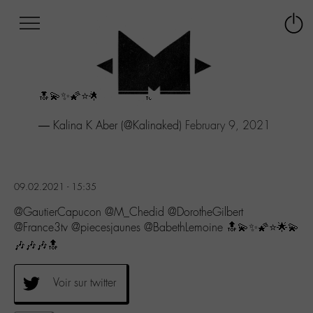
Afficher
Panneau de gestion des cookies
Labo
Connex
-
le
M-
menu
Aller
🔝💫✨🌠⭐🌟💫🎶🎶🎶🔝
au
menu
— Kalina K Aber (@Kalinaked)
February 9, 2021
Aller
au
contenu
Aller
à
09.02.2021 - 15:35
la
@GautierCapucon @M_Chedid @DorotheGilbert
recherche
@France3tv @piecesjaunes @BabethLemoine 🔝💫✨🌠⭐🌟💫
🎶🎶🎶🔝
Voir sur twitter