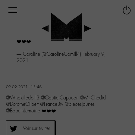
Afficher
Panneau de gestion des cookies
Labo
Connex
-
le
M-
menu
Aller
❤️❤️❤️
au
menu
— Caroline (@CarolineCamill4)
February 9,
Aller
2021
au
contenu
Aller
à
la
09.02.2021 - 15:46
recherche
@Whokilledbill3 @GautierCapucon @M_Chedid
@DorotheGilbert @France3tv @piecesjaunes
@BabethLemoine ❤️❤️❤️
Voir sur twitter