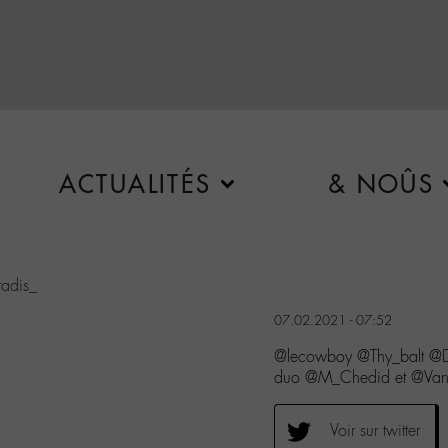
ACTUALITÉS
& NOÛS
adis_
07.02.2021 - 07:52
@lecowboy @Thy_balt @
duo @M_Chedid et @Vane
Voir sur twitter