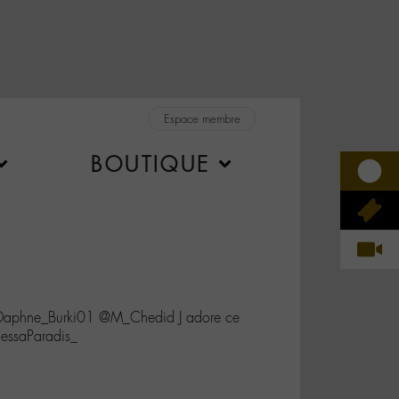
Espace membre
BOUTIQUE
Daphne_Burki01 @M_Chedid J adore ce
ssaParadis_