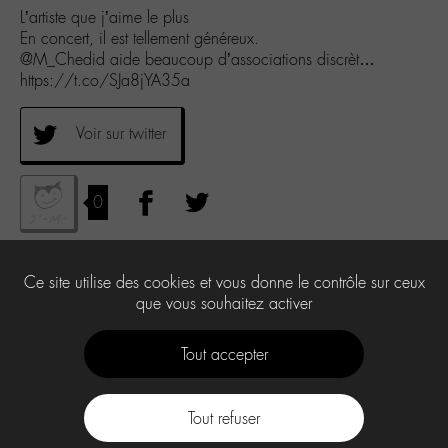
L’artiste que j’aime le plus
En concert, il est tellement généreux.
@M_Chedid aide beaucoup d’associations discrèt…
https://t.co/SJa8jYA35a
Voir sur twitter
0
Ce site utilise des cookies et vous donne le contrôle sur ceux
que vous souhaitez activer
Tout accepter
Tout refuser