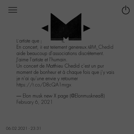
Afficher
Panneau de gestion des cookies
Labo
Connex
-
le
M-
menu
Aller
L'artiste que j'aime le plus
au
En concert, il est tellement généreux.
@M_Chedid
menu
aide beaucoup d'associations discrètement.
Aller
J'aime l'artiste et l'humain.
au
Un concert de Matthieu Chedid c'est un pur
contenu
moment de bonheur et à chaque fois que j'y vais
Aller
je n'ai qu'une envie y retourner
à
https://t.co/D8cQA1mrgx
la
recherche
— Elon musk new X page (@Elonmusknea8)
February 6, 2021
06.02.2021 - 23:31