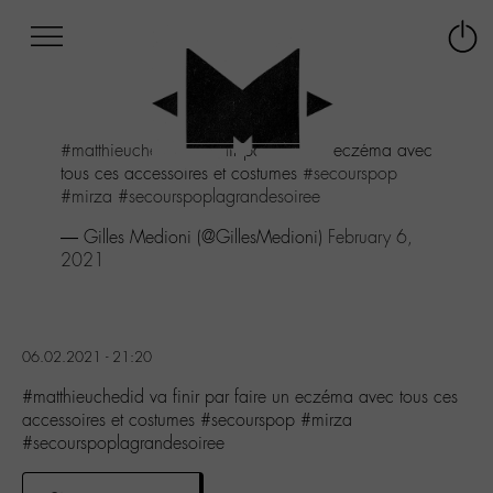
Afficher
Panneau de gestion des cookies
Labo
Connex
-
le
M-
menu
Aller
#matthieuchedid
va finir par faire un eczéma avec
au
tous ces accessoires et costumes
#secourspop
menu
#mirza
#secourspoplagrandesoiree
Aller
au
— Gilles Medioni (@GillesMedioni)
February 6,
contenu
2021
Aller
à
la
recherche
06.02.2021 - 21:20
#matthieuchedid va finir par faire un eczéma avec tous ces
accessoires et costumes #secourspop #mirza
#secourspoplagrandesoiree