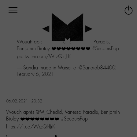
Afficher
Panneau de gestion des cookies
Labo
Connex
-
le
M-
menu
Aller
Wouah après
@M_Chedid
, Vanessa Paradis,
au
Benjamin Biolay ❤️❤️❤️❤️❤️❤️❤️❤️
#SecoursPop
menu
Aller
pic.twitter.com/WrzQlrfJrK
au
— Sandra made in Marseille (@Sandrab84400)
contenu
February 6, 2021
Aller
à
la
recherche
06.02.2021 - 20:32
Wouah après @M_Chedid, Vanessa Paradis, Benjamin
Biolay ❤️❤️❤️❤️❤️❤️❤️❤️ #SecoursPop
https://t.co/WrzQlrfJrK