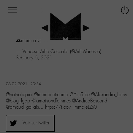
Afficher
Panneau de gestion des cookies
Labo
Connex
-
le
M-
menu
Aller
🙏merci à vous
au
menu
— Vanessa Aiffe Ceccaldi (@AiffeVanessa)
Aller
February 6, 2021
au
contenu
Aller
à
06.02.2021 - 20:54
la
recherche
@nathaliepiat @memoiretrauma @YouTube @Alexandra_Lamy
@blog_lgqp @lamaisondfemmes @AndreaBescond
@arnaud_gallais… https://t.co/1mmdjeLZs0
Voir sur twitter