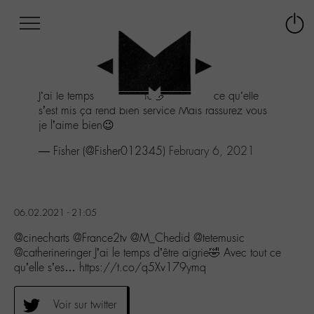
Afficher
Panneau de gestion des cookies
Labo
Connex
-
le
M-
menu
Aller
J’ai le temps d’être aigrie🤣 Avec tout ce qu’elle
au
s’est mis ça rend bien service Mais rassurez vous
menu
je l’aime bien😉
Aller
au
— Fisher (@Fisher012345)
February 6, 2021
contenu
Aller
à
la
06.02.2021 - 21:05
recherche
@cinecharts @France2tv @M_Chedid @tetemusic
@catherineringer J’ai le temps d’être aigrie🤣 Avec tout ce
qu’elle s’es… https://t.co/q5Xv179ymq
Voir sur twitter