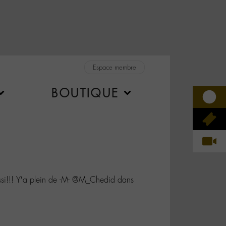
Espace membre
BOUTIQUE
si!!! Y’a plein de -M- @M_Chedid dans