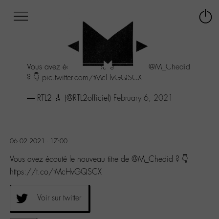
Afficher
Panneau de gestion des cookies
Labo
Connex
-
le
M-
menu
Aller
Vous avez écouté le nouveau titre de
@M_Chedid
au
? 👇
pic.twitter.com/tMcHvGQSCX
menu
Aller
— RTL2 🎸 (@RTL2officiel)
February 6, 2021
au
contenu
Aller
à
la
06.02.2021 - 17:00
recherche
Vous avez écouté le nouveau titre de @M_Chedid ? 👇
https://t.co/tMcHvGQSCX
Voir sur twitter