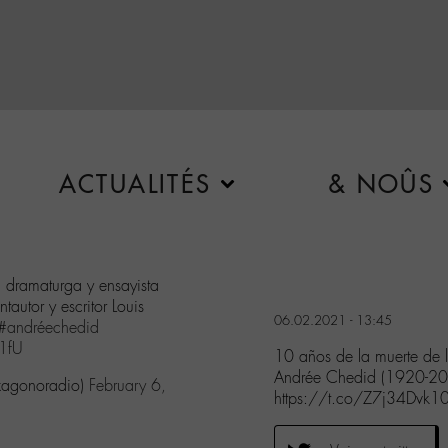
ACTUALITÉS
& NOÛS
, dramaturga y ensayista
utor y escritor Louis
06.02.2021 - 13:45
#andréechedid
A1fU
10 años de la muerte de l
Andrée Chedid (1920-20
exagonoradio)
February 6,
https://t.co/Z7j34Dvk1