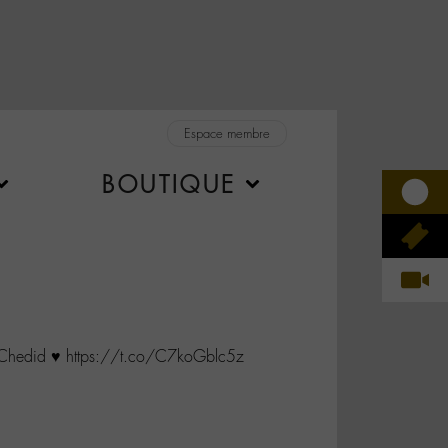
Espace membre
BOUTIQUE
hedid ♥️ https://t.co/C7koGblc5z