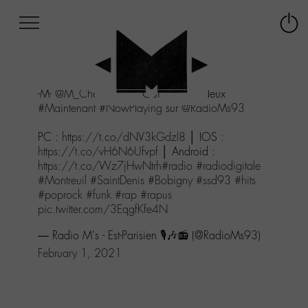
Afficher
Panneau de gestion des cookies
Labo
Connex
-
le
M-
menu
Aller
-M-
@M_Chedid
avec Qui de nous deux
au
#Maintenant
#NowPlaying
sur
@RadioMs93
menu
Aller
PC :
https://t.co/dNV3kGdzl8
│ IOS :
au
https://t.co/vH6N6Ufvpf
│ Android :
contenu
https://t.co/Wz7jHwNtrh
#radio
#radiodigitale
Aller
#Montreuil
#SaintDenis
#Bobigny
#ssd93
#hits
à
#poprock
#funk
#rap
#rapus
la
pic.twitter.com/3EqgfKfe4N
recherche
— Radio M's - Est-Parisien 🎙️🎶📻 (@RadioMs93)
February 1, 2021