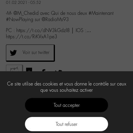
01.02.2021 - 05:52
-M- @M_Chedid avec Qui de nous deux #Maintenant
#NowPlaying sur @RadioMs93
PC : https://t.co/dNV3kGdzl8 │ IOS :…
https://t.co/RiKVxA1pe3
Voir sur twitter
0
Ce site utilise des cookies et vous donne le contrôle sur ceux
que vous souhaitez activer
Tout accepter
Tout refuser