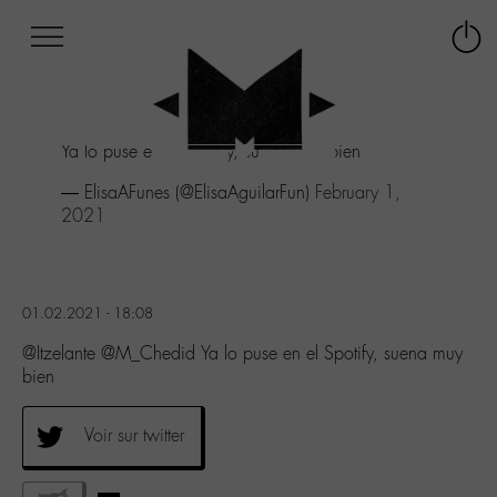
Afficher
Panneau de gestion des cookies
Labo
Connex
-
le
M-
menu
Aller
Ya lo puse en el Spotify, suena muy bien
au
menu
— ElisaAFunes (@ElisaAguilarFun)
February 1,
Aller
2021
au
contenu
Aller
à
01.02.2021 - 18:08
la
recherche
@Itzelante @M_Chedid Ya lo puse en el Spotify, suena muy
bien
Voir sur twitter