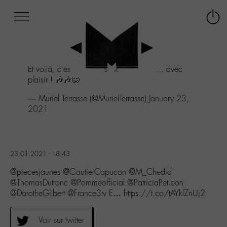
Afficher
Panneau de gestion des cookies
Labo
Connex
-
le
M-
menu
Aller
Et voilà, c'est noté dans mon agenda ... avec
au
plaisir ! 🎶🎶😊
menu
Aller
— Muriel Terrasse (@MurielTerrasse)
January 23,
au
2021
contenu
Aller
à
la
23.01.2021 - 18:43
recherche
@piecesjaunes @GautierCapucon @M_Chedid
@ThomasDutronc @Pommeofficial @PatriciaPetibon
@DorotheGilbert @France3tv E… https://t.co/tAYklZnUj2
Voir sur twitter