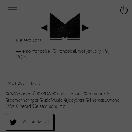
Afficher
Panneau de gestion des cookies
Labo
Connex
-
le
M-
menu
Aller
Ce sera sans moi
au
menu
— emo francoise (@FrancoiseEmo)
January 19,
Aller
2021
au
contenu
Aller
à
19.01.2021 - 17:13
la
recherche
@NMalaboeuf @PPDA @lenasituations @SemounElie
@catherineringer @IziaMusic @JoeyStarr @ThomasDutronc
@M_Chedid Ce sera sans moi
Voir sur twitter