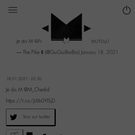
Afficher
Panneau de gestion des cookies
Labo
Connex
-
le
M-
menu
Aller
Je dis M
@M_Chedid
https://t.co/jL6b0YISjD
au
menu
— The Pike 🚦 (@GuiGuiBroBro)
January 18, 2021
Aller
au
contenu
Aller
18.01.2021 - 22:30
à
la
Je dis M @M_Chedid
recherche
https://t.co/jL6b0YISjD
Voir sur twitter