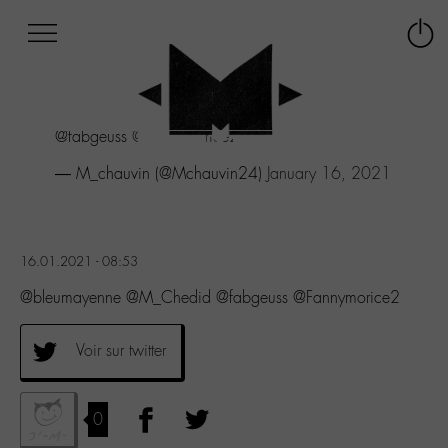
Afficher
Panneau de gestion des cookies
Labo
Connex
-
le
M-
menu
Aller
@fabgeuss
@Fannymorice2
au
menu
— M_chauvin (@Mchauvin24)
January 16, 2021
Aller
au
contenu
Aller
16.01.2021 - 08:53
à
la
@bleumayenne @M_Chedid @fabgeuss @Fannymorice2
recherche
Voir sur twitter
0