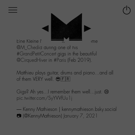
Afficher
Panneau de gestion des cookies
Labo
Connex
-
le
M-
menu
Aller
Eine Kleine Nacht-M-usik - The awesome
au
@M_Chedid
during one of his
menu
#GrandPetitConcert
gigs in the beautiful
Aller
@CirquedHiver
in
#Paris
(Feb 2019).
au
contenu
Matthieu plays guitar, drums and piano...and all
Aller
of them VERY well. 😎🇫🇷
à
la
Gigs? Ah yes...I remember them well...just. 😢
recherche
pic.twitter.com/SyYVVfUu1j
— Kenny Mathieson | kennymathieson.bsky.social
📷 (@KennyMathieson)
January 7, 2021