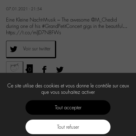
07.01.2021 - 21:54
Eine Kleine Nacht-M-usik – The awesome @M_Chedid
during one of his #GrandPetitConcert gigs in the beautiful…
https://t.co/mlJD7N8FWs
Voir sur twitter
0
Ce site utilise des cookies et vous donne le contrôle sur ceux
que vous souhaitez activer
Tout accepter
Tout refuser