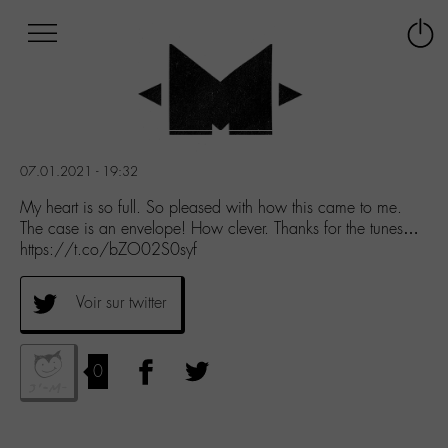
Afficher
Panneau de gestion des cookies
Labo
Connex
-
le
M-
menu
Aller
au
menu
07.01.2021 - 19:32
Aller
au
My heart is so full. So pleased with how this came to me.
contenu
The case is an envelope! How clever. Thanks for the tunes…
Aller
https://t.co/bZO02S0syf
à
la
Voir sur twitter
recherche
0