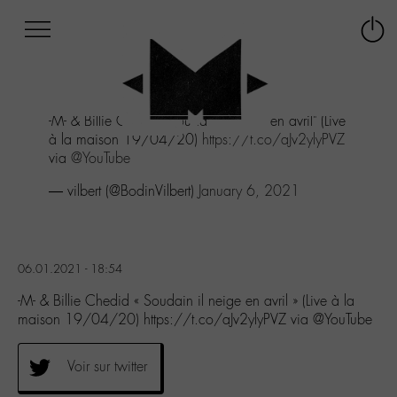
Afficher
Panneau de gestion des cookies
Labo
Connex
-
le
M-
menu
Aller
-M- & Billie Chedid "Soudain il neige en avril" (Live
au
à la maison 19/04/20)
https://t.co/aJv2ylyPVZ
menu
via
@YouTube
Aller
au
— vilbert (@BodinVilbert)
January 6, 2021
contenu
Aller
à
la
06.01.2021 - 18:54
recherche
-M- & Billie Chedid « Soudain il neige en avril » (Live à la
maison 19/04/20) https://t.co/aJv2ylyPVZ via @YouTube
Voir sur twitter