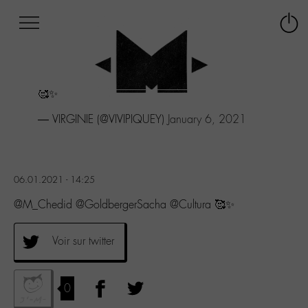
Afficher
Panneau de gestion des cookies
Labo
Connex
-
le
M-
menu
Aller
🥰✨
au
menu
— VIRGINIE (@VIVIPIQUEY)
January 6, 2021
Aller
au
contenu
Aller
06.01.2021 - 14:25
à
la
@M_Chedid @GoldbergerSacha @Cultura 🥰✨
recherche
Voir sur twitter
0