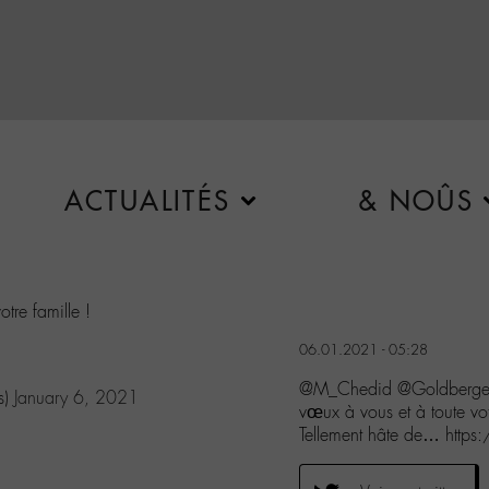
ACTUALITÉS
& NOÛS
otre famille !
06.01.2021 - 05:28
@M_Chedid @GoldbergerSa
s)
January 6, 2021
vœux à vous et à toute vot
Tellement hâte de… http