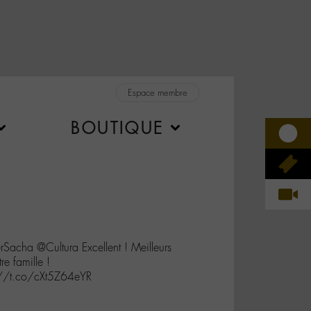
Espace membre
BOUTIQUE
cha @Cultura Excellent ! Meilleurs
re famille !
s://t.co/cXt5Z64eYR