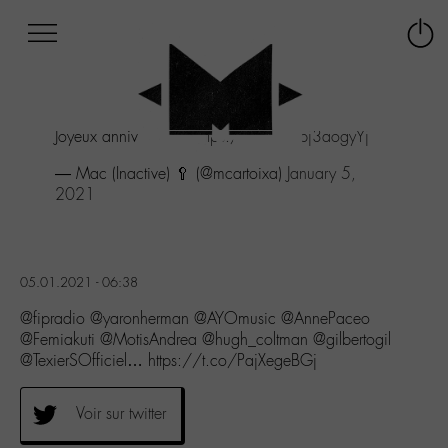
Afficher
Panneau de gestion des cookies
Labo
Connex
-
le
M-
menu
Aller
Joyeux anniversaire !
https://t.co/Qpj3aogyYj
au
menu
— Mac (Inactive) 🥄 (@mcartoixa)
January 5,
Aller
2021
au
contenu
Aller
à
05.01.2021 - 06:38
la
recherche
@fipradio @yaronherman @AYOmusic @AnnePaceo
@Femiakuti @MotisAndrea @hugh_coltman @gilbertogil
@TexierSOfficiel… https://t.co/PajXegeBGj
Voir sur twitter