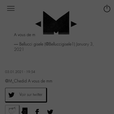
Afficher
Panneau de gestion des cookies
Labo
Connex
-
le
M-
menu
Aller
A vous de mm
au
menu
— Bellucci gisele (@Belluccigisele1)
January 3,
Aller
2021
au
contenu
Aller
à
03.01.2021 - 19:54
la
recherche
@M_Chedid A vous de mm
Voir sur twitter
0