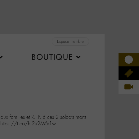
Espace membre
BOUTIQUE
aux familles et R.I.P. à ces 2 soldats morts
… https://t.co/hf2u2M6r1w