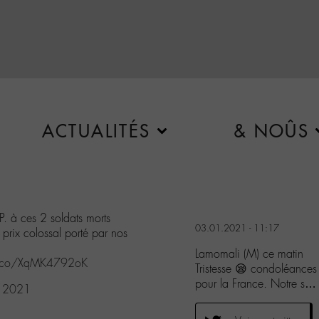
ACTUALITÉS
& NOÛS
.P. à ces 2 soldats morts
03.01.2021 - 11:17
 prix colossal porté par nos
Lamomali (M) ce matin
/t.co/XqMK4792oK
Tristesse 😪 condoléances 
pour la France. Notre s
, 2021