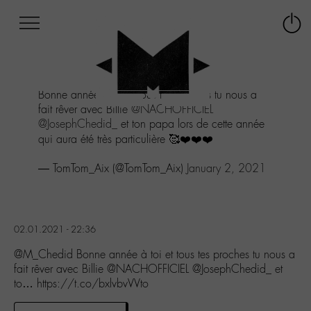
Afficher
Panneau de gestion des cookies
Labo
Connex
-
le
M-
menu
Aller
Bonne année à toi et tous tes proches tu nous a
au
fait rêver avec Billie
@NACHOFFICIEL
menu
@JosephChedid_
et ton papa lors de cette année
Aller
qui aura été très particulière 🥰❤️❤️❤️
au
contenu
— TomTom_Aix (@TomTom_Aix)
January 2, 2021
Aller
à
la
recherche
02.01.2021 - 22:36
@M_Chedid Bonne année à toi et tous tes proches tu nous a
fait rêver avec Billie @NACHOFFICIEL @JosephChedid_ et
to… https://t.co/bxlvbvVVto