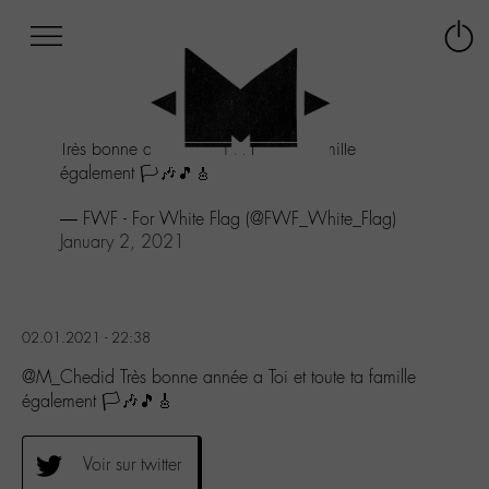
Afficher
Panneau de gestion des cookies
Labo
Connex
-
le
M-
menu
Aller
Très bonne année a Toi et toute ta famille
au
également 🏳🎶🎵🎸
menu
Aller
— FWF - For White Flag (@FWF_White_Flag)
au
January 2, 2021
contenu
Aller
à
la
recherche
02.01.2021 - 22:38
@M_Chedid Très bonne année a Toi et toute ta famille
également 🏳🎶🎵🎸
Voir sur twitter