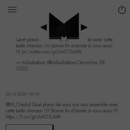
Afficher
Panneau de gestion des cookies
Labo
Connex
-
le
M-
menu
Aller
Quel plaisir de vous voir tous ensemble avec cette
au
belle chanson !!!! Bonne fin d’année à vous aussi
menu
!!!
pic.twitter.com/gcUvVO5uMA
Aller
au
— miloubaboo (@miloubaboo)
December 28,
contenu
2020
Aller
à
la
recherche
28.12.2020 - 07:41
@M_Chedid Quel plaisir de vous voir tous ensemble avec
cette belle chanson !!!! Bonne fin d’année à vous aussi !!!
https://t.co/gcUvVO5uMA