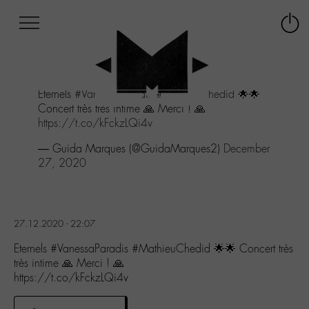
Afficher
Panneau de gestion des cookies
Labo
Connex
-
le
M-
menu
Aller
Eternels
#VanessaParadis
#MathieuChedid
🌟🌟
au
Concert très très intime 🙏 Merci ! 🙏
menu
https://t.co/kFckzLQi4v
Aller
au
— Guida Marques (@GuidaMarques2)
December
contenu
27, 2020
Aller
à
la
recherche
27.12.2020 - 22:07
Eternels #VanessaParadis #MathieuChedid 🌟🌟 Concert très
très intime 🙏 Merci ! 🙏
https://t.co/kFckzLQi4v