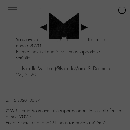
Afficher
Panneau de gestion des cookies
Labo
Connex
-
le
M-
menu
Aller
Vous avez été super pendant toute cette foutue
au
année 2020
menu
Encore merci et que 2021 nous rapporte la
Aller
sérénité
au
contenu
— Isabelle Montero (@IsabelleMonter2)
December
Aller
27, 2020
à
la
recherche
27.12.2020 - 08:27
@M_Chedid Vous avez été super pendant toute cette foutue
année 2020
Encore merci et que 2021 nous rapporte la sérénité