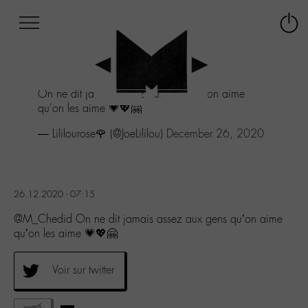
Afficher
Panneau de gestion des cookies
Labo
Connex
-
le
M-
menu
Aller
On ne dit jamais assez aux gens qu'on aime
au
qu'on les aime 💗💖🤗
menu
Aller
— Lililourose🌹 (@JoeLililou)
December 26, 2020
au
contenu
Aller
à
26.12.2020 - 07:15
la
recherche
@M_Chedid On ne dit jamais assez aux gens qu’on aime
qu’on les aime 💗💖🤗
Voir sur twitter