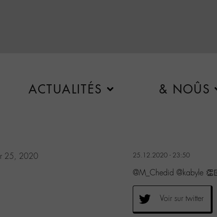
ACTUALITÉS
& NOÛS
r 25, 2020
25.12.2020 - 23:50
@M_Chedid @kabyle 👏
Voir sur twitter