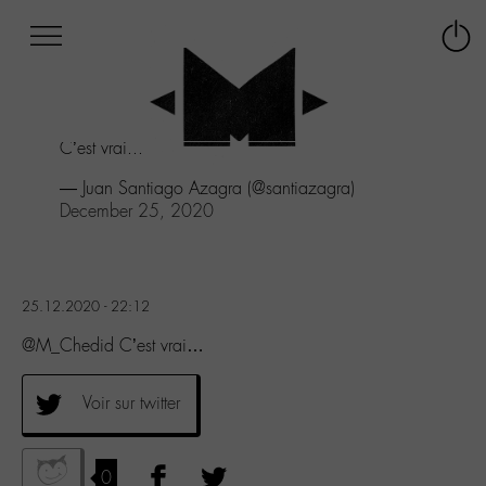
Afficher
Panneau de gestion des cookies
Labo
Connex
-
le
M-
menu
Aller
C’est vrai...
au
menu
— Juan Santiago Azagra (@santiazagra)
Aller
December 25, 2020
au
contenu
Aller
à
25.12.2020 - 22:12
la
recherche
@M_Chedid C’est vrai…
Voir sur twitter
0