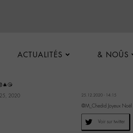
ACTUALITÉS
& NOÛS
🎄😘
 25, 2020
25.12.2020 - 14:15
@M_Chedid Joyeux Noël à
Voir sur twitter