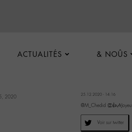
ACTUALITÉS
& NOÛS
25.12.2020 - 14:16
5, 2020
@M_Chedid 👏👍🎶Joyeux
Voir sur twitter