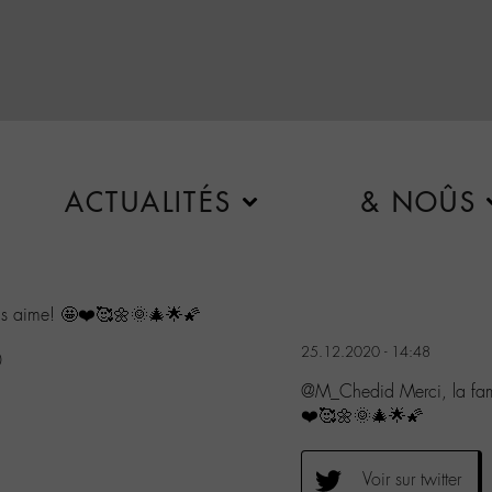
ACTUALITÉS
& NOÛS
ous aime! 🤩❤️🥰🌼🌞🎄🌟🌠
25.12.2020 - 14:48
0
@M_Chedid Merci, la fami
❤️🥰🌼🌞🎄🌟🌠
Voir sur twitter