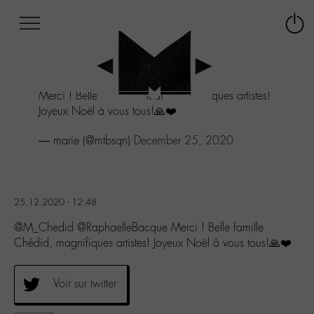
Afficher
Panneau de gestion des cookies
Labo
Connex
-
le
M-
menu
Aller
Merci ! Belle famille Chédid, magnifiques artistes!
au
Joyeux Noël à vous tous!🙏❤️
menu
Aller
— marie (@mtbsqn)
December 25, 2020
au
contenu
Aller
à
la
25.12.2020 - 12:48
recherche
@M_Chedid @RaphaelleBacque Merci ! Belle famille
Chédid, magnifiques artistes! Joyeux Noël à vous tous!🙏❤️
Voir sur twitter