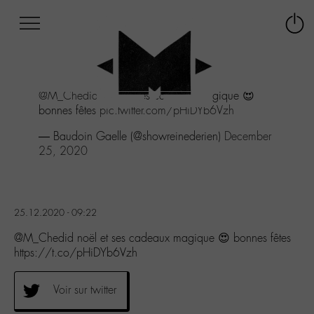
Afficher
Panneau de gestion des cookies
Labo
Connex
-
le
M-
menu
Aller
@M_Chedid
noël et ses cadeaux magique 😍
au
bonnes fêtes
pic.twitter.com/pHiDYb6Vzh
menu
Aller
— Baudoin Gaelle (@showreinederien)
December
au
25, 2020
contenu
Aller
à
la
25.12.2020 - 09:22
recherche
@M_Chedid noël et ses cadeaux magique 😍 bonnes fêtes
https://t.co/pHiDYb6Vzh
Voir sur twitter