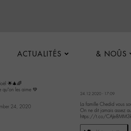
ACTUALITÉS
& NOÛS
Noël 🌟🎄🌈
e qu’on les aime 💚
24.12.2020 - 17:09
La famille Chedid vous s
mber 24, 2020
On ne dit jamais assez a
https://t.co/CAJe8MM3