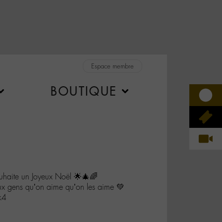
Espace membre
BOUTIQUE
ouhaite un Joyeux Noël 🌟🎄🌈
ux gens qu’on aime qu’on les aime 💚
k4