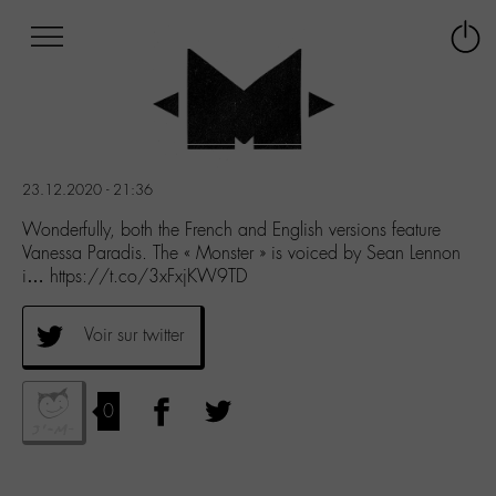
Afficher
Panneau de gestion des cookies
Labo
Connex
-
le
M-
menu
Aller
au
menu
23.12.2020 - 21:36
Aller
au
Wonderfully, both the French and English versions feature
contenu
Vanessa Paradis. The « Monster » is voiced by Sean Lennon
Aller
i… https://t.co/3xFxjKW9TD
à
la
Voir sur twitter
recherche
0