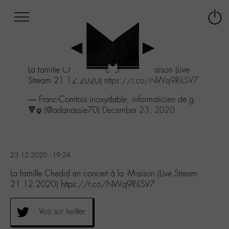
Afficher
Panneau de gestion des cookies
Labo
Connex
-
le
M-
menu
Aller
La famille Chedid en concert à la -M-aison (Live
au
Stream 21.12.2020)
https://t.co/NWq9RiLSV7
menu
Aller
— Franc-Comtois inoxydable, informaticien de g.
au
🔻φ (@adanassie70)
December 23, 2020
contenu
Aller
à
la
23.12.2020 - 19:24
recherche
La famille Chedid en concert à la -M-aison (Live Stream
21.12.2020) https://t.co/NWq9RiLSV7
Voir sur twitter